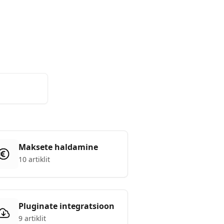
API Docs
Eesti
Maksete haldamine
10 artiklit
Pluginate integratsioon
9 artiklit