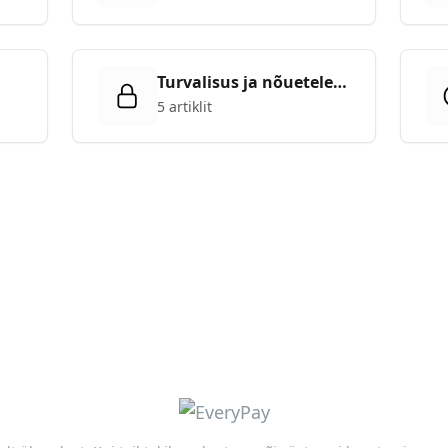
Turvalisus ja nõuetele
vastavus
5 artiklit