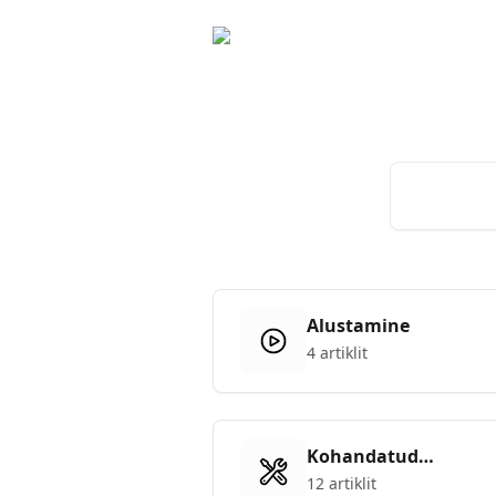
Mine põhisisu juurde
Otsi artikleid 
Alustamine
4 artiklit
Kohandatud
integratsioon
12 artiklit