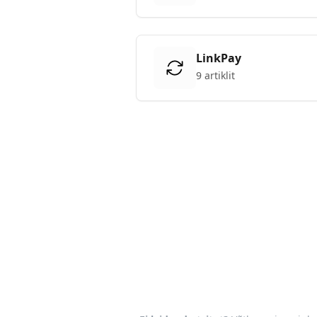
LinkPay
9 artiklit