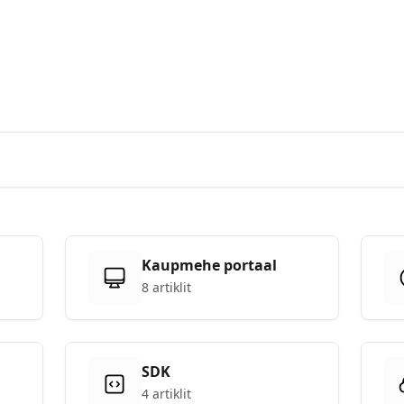
Tere, kuidas saame aidata?
...
Kaupmehe portaal
8 artiklit
SDK
4 artiklit