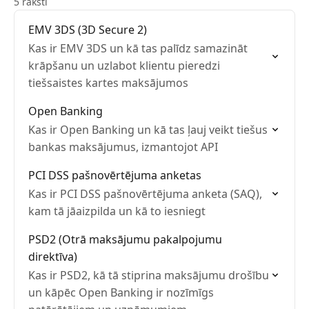
5 raksti
EMV 3DS (3D Secure 2)
Kas ir EMV 3DS un kā tas palīdz samazināt
krāpšanu un uzlabot klientu pieredzi
tiešsaistes kartes maksājumos
Open Banking
Kas ir Open Banking un kā tas ļauj veikt tiešus
bankas maksājumus, izmantojot API
PCI DSS pašnovērtējuma anketas
Kas ir PCI DSS pašnovērtējuma anketa (SAQ),
kam tā jāaizpilda un kā to iesniegt
PSD2 (Otrā maksājumu pakalpojumu
direktīva)
Kas ir PSD2, kā tā stiprina maksājumu drošību
un kāpēc Open Banking ir nozīmīgs