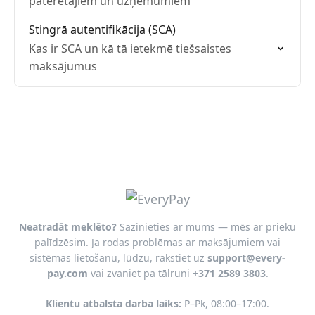
patērētājiem un uzņēmumiem
Stingrā autentifikācija (SCA)
Kas ir SCA un kā tā ietekmē tiešsaistes
maksājumus
Neatradāt meklēto?
Sazinieties ar mums — mēs ar prieku
palīdzēsim. Ja rodas problēmas ar maksājumiem vai
sistēmas lietošanu, lūdzu, rakstiet uz
support@every-
pay.com
vai zvaniet pa tālruni
+371 2589 3803
.
Klientu atbalsta darba laiks:
P–Pk, 08:00–17:00.