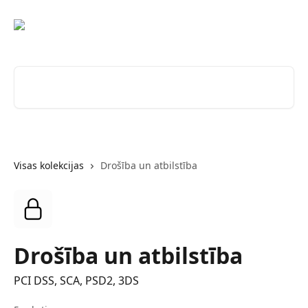
Pāriet uz galveno saturu
Meklēt rakstus...
Visas kolekcijas
Drošība un atbilstība
Drošība un atbilstība
PCI DSS, SCA, PSD2, 3DS