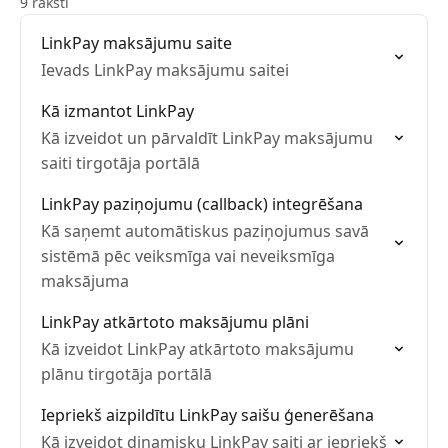
9 raksti
LinkPay maksājumu saite
Ievads LinkPay maksājumu saitei
Kā izmantot LinkPay
Kā izveidot un pārvaldīt LinkPay maksājumu
saiti tirgotāja portālā
LinkPay paziņojumu (callback) integrēšana
Kā saņemt automātiskus paziņojumus savā
sistēmā pēc veiksmīga vai neveiksmīga
maksājuma
LinkPay atkārtoto maksājumu plāni
Kā izveidot LinkPay atkārtoto maksājumu
plānu tirgotāja portālā
Iepriekš aizpildītu LinkPay saišu ģenerēšana
Kā izveidot dinamisku LinkPay saiti ar iepriekš