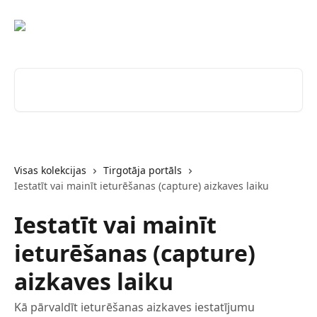
Pāriet uz galveno saturu
Meklēt rakstus...
Visas kolekcijas
Tirgotāja portāls
Iestatīt vai mainīt ieturēšanas (capture) aizkaves laiku
Iestatīt vai mainīt
ieturēšanas (capture)
aizkaves laiku
Kā pārvaldīt ieturēšanas aizkaves iestatījumu