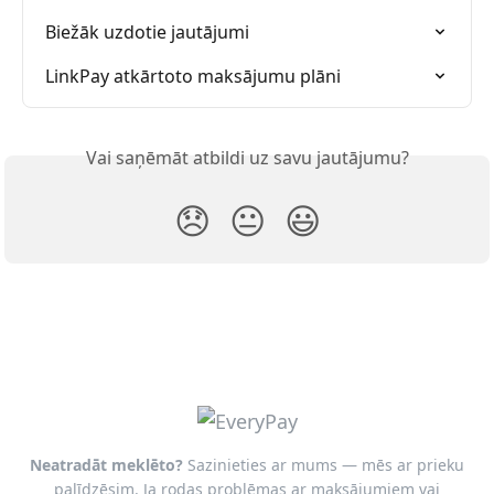
Biežāk uzdotie jautājumi
LinkPay atkārtoto maksājumu plāni
Vai saņēmāt atbildi uz savu jautājumu?
😞
😐
😃
Neatradāt meklēto?
Sazinieties ar mums — mēs ar prieku
palīdzēsim. Ja rodas problēmas ar maksājumiem vai