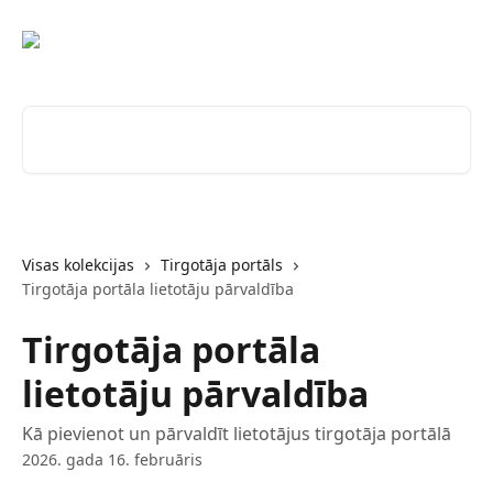
Pāriet uz galveno saturu
Meklēt rakstus...
Visas kolekcijas
Tirgotāja portāls
Tirgotāja portāla lietotāju pārvaldība
Tirgotāja portāla
lietotāju pārvaldība
Kā pievienot un pārvaldīt lietotājus tirgotāja portālā
2026. gada 16. februāris