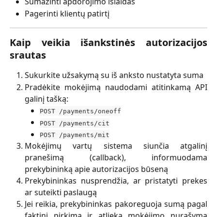
Sumažinti apdorojimo išlaidas
Pagerinti klientų patirtį
Kaip veikia išankstinės autorizacijos
srautas
Sukurkite užsakymą su iš anksto nustatyta suma
Pradėkite mokėjimą naudodami atitinkamą API
galinį tašką:
POST /payments/oneoff
POST /payments/cit
POST /payments/mit
Mokėjimų vartų sistema siunčia atgalinį
pranešimą (callback), informuodama
prekybininką apie autorizacijos būseną
Prekybininkas nusprendžia, ar pristatyti prekes
ar suteikti paslaugą
Jei reikia, prekybininkas pakoreguoja sumą pagal
faktinį pirkimą ir atlieka mokėjimo nurašymą