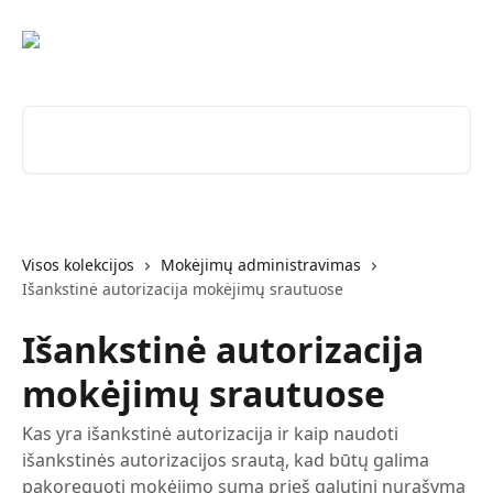
Pereiti prie pagrindinio turinio
Ieškokite straipsnių...
Visos kolekcijos
Mokėjimų administravimas
Išankstinė autorizacija mokėjimų srautuose
Išankstinė autorizacija
mokėjimų srautuose
Kas yra išankstinė autorizacija ir kaip naudoti
išankstinės autorizacijos srautą, kad būtų galima
pakoreguoti mokėjimo sumą prieš galutinį nurašymą