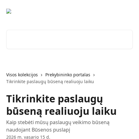
Pereiti prie pagrindinio turinio
Ieškokite straipsnių...
Visos kolekcijos
Prekybininko portalas
Tikrinkite paslaugų būseną realiuoju laiku
Tikrinkite paslaugų
būseną realiuoju laiku
Kaip stebėti mūsų paslaugų veikimo būseną
naudojant Būsenos puslapį
2026 m. vasario 15 d.