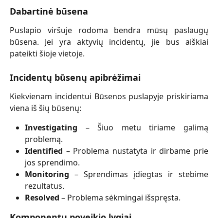
Dabartinė būsena
Puslapio viršuje rodoma bendra mūsų paslaugų
būsena. Jei yra aktyvių incidentų, jie bus aiškiai
pateikti šioje vietoje.
Incidentų būsenų apibrėžimai
Kiekvienam incidentui Būsenos puslapyje priskiriama
viena iš šių būsenų:
Investigating
– Šiuo metu tiriame galimą
problemą.
Identified
– Problema nustatyta ir dirbame prie
jos sprendimo.
Monitoring
– Sprendimas įdiegtas ir stebime
rezultatus.
Resolved
– Problema sėkmingai išspręsta.
Komponentų poveikio lygiai