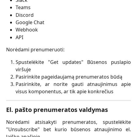
Teams
Discord
Google Chat
Webhook
API
Norėdami prenumeruoti:
Spustelėkite "Get updates"
Būsenos puslapio
viršuje
Pasirinkite pageidaujamą prenumeratos būdą
Pasirinkite, ar norite gauti atnaujinimus apie
visus komponentus, ar tik apie konkrečius
El. pašto prenumeratos valdymas
Norėdami atsisakyti prenumeratos, spustelėkite
"Unsubscribe"
bet kurio būsenos atnaujinimo el.
laiško apačioje.