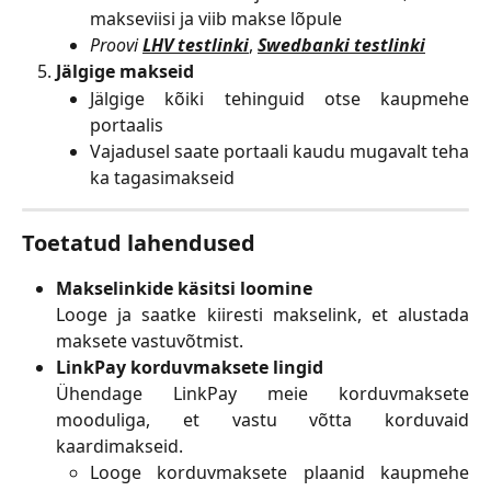
makseviisi ja viib makse lõpule
Proovi
LHV testlinki
, 
Swedbanki testlinki
Jälgige makseid
Jälgige kõiki tehinguid otse kaupmehe
portaalis
Vajadusel saate portaali kaudu mugavalt teha
ka tagasimakseid
Toetatud lahendused
Makselinkide käsitsi loomine
Looge ja saatke kiiresti makselink, et alustada
maksete vastuvõtmist.
LinkPay korduvmaksete lingid
Ühendage LinkPay meie korduvmaksete
mooduliga, et vastu võtta korduvaid
kaardimakseid.
Looge korduvmaksete plaanid kaupmehe