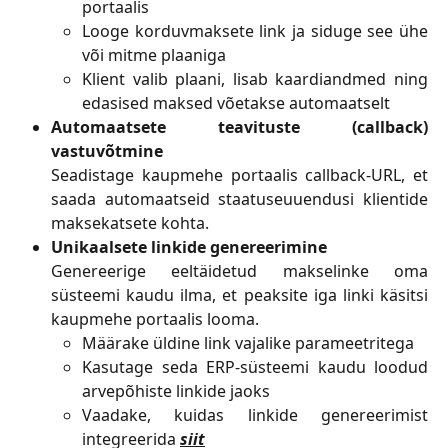
portaalis
Looge korduvmaksete link ja siduge see ühe
või mitme plaaniga
Klient valib plaani, lisab kaardiandmed ning
edasised maksed võetakse automaatselt
Automaatsete teavituste (callback)
vastuvõtmine
Seadistage kaupmehe portaalis callback-URL, et
saada automaatseid staatuseuuendusi klientide
maksekatsete kohta.
Unikaalsete linkide genereerimine
Genereerige eeltäidetud makselinke oma
süsteemi kaudu ilma, et peaksite iga linki käsitsi
kaupmehe portaalis looma.
Määrake üldine link vajalike parameetritega
Kasutage seda ERP-süsteemi kaudu loodud
arvepõhiste linkide jaoks
Vaadake, kuidas linkide genereerimist
integreerida
siit