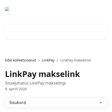
Mine põhisisu juurde
Otsi artikleid ...
Kõik kollektsioonid
LinkPay
LinkPay makselink
LinkPay makselink
Sissejuhatus LinkPay makselingi
8. aprill 2026
Sisukord