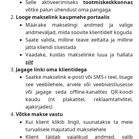
Selle aktiveerimiseks
tootmiskeskkonnas
võtke palun ühendust oma pangaga
Looge makselink kaupmehe portaalis
Määrake makselingi andmed ja valige
andmeväljad, mida soovite klientidelt koguda
Saate valida, milline teave eeltäita ja milline
jätta kliendi sisestada
Vaadake, kuidas makselinke luua ja hallata
siit
Jagage linki oma klientidega
Saatke makselink e-posti või SMS-i teel, lisage
see veebilehele, arvele või veebivestlusesse
või jagage seda offline-kanalites QR-koodi
kaudu (nt plakatitel, reklaamtahvlitel,
ajakirjades)
Võtke makse vastu
Kui klient klikib lingil, suunatakse ta meie
turvalisele majutatud makselehele
Klient täidab vajalikud andmed, valib