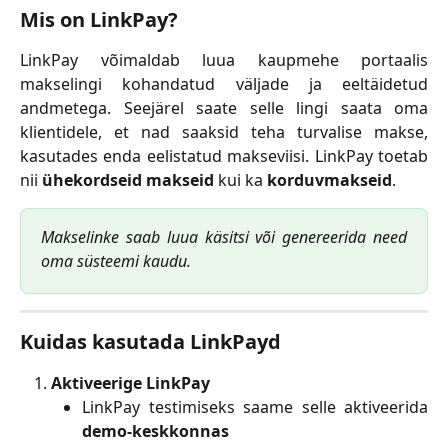
Mis on LinkPay?
LinkPay võimaldab luua kaupmehe portaalis
makselingi kohandatud väljade ja eeltäidetud
andmetega. Seejärel saate selle lingi saata oma
klientidele, et nad saaksid teha turvalise makse,
kasutades enda eelistatud makseviisi. LinkPay toetab
nii
ühekordseid makseid
kui ka
korduvmakseid
.
Makselinke saab luua käsitsi või genereerida need
oma süsteemi kaudu.
Kuidas kasutada LinkPayd
Aktiveerige LinkPay
LinkPay testimiseks saame selle aktiveerida
demo-keskkonnas