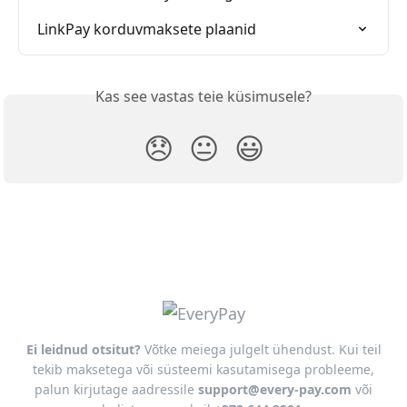
LinkPay korduvmaksete plaanid
Kas see vastas teie küsimusele?
😞
😐
😃
Ei leidnud otsitut?
Võtke meiega julgelt ühendust. Kui teil
tekib maksetega või süsteemi kasutamisega probleeme,
palun kirjutage aadressile
support@every-pay.com
või