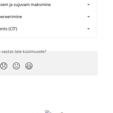
alisem ja sujuvam maksmine
enereerimine
nts (CIT)
 vastas teie küsimusele?
😞
😐
😃