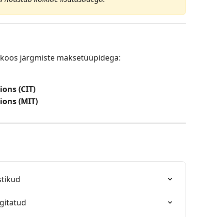
a koos järgmiste maksetüüpidega:
ions (CIT)
ions (MIT)
stikud
lgitatud