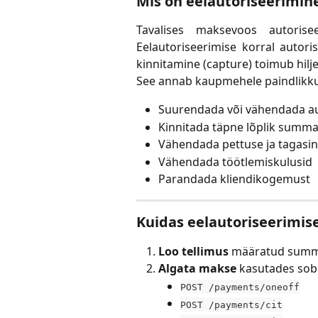
Mis on eelautoriseerimin
Tavalises maksevoos autoris
Eelautoriseerimise korral autor
kinnitamine (capture) toimub hil
See annab kaupmehele paindlikk
Suurendada või vähendada a
Kinnitada täpne lõplik summa
Vähendada pettuse ja tagasin
Vähendada töötlemiskulusid
Parandada kliendikogemust
Kuidas eelautoriseerimis
Loo tellimus
 määratud sum
Algata makse 
kasutades sobi
POST /payments/oneoff
POST /payments/cit