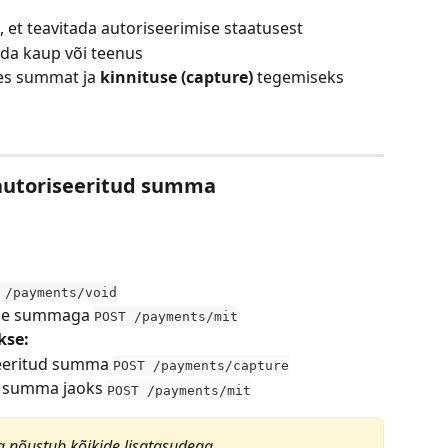
, et teavitada autoriseerimise staatusest
da kaup või teenus
s summat ja 
kinnituse (capture)
 tegemiseks 
 autoriseeritud summa
 /payments/void
ige summaga 
POST /payments/mit
kse:
seeritud summa 
POST /payments/capture
 summa jaoks 
POST /payments/mit
 ja nõustub kõikide lisatasudega.