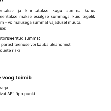
e?
eeritakse ja kinnitatakse kogu summa kohe.
iseeritakse makse esialgse summaga, kuid tegelik
jem – võimalusega summat vajadusel muuta.
use:
utoriseeritud summat
 pärast teenuse või kauba üleandmist
õuete riski
e voog toimib
maga
vat API lõpp-punkti: