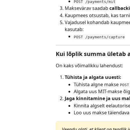
POST /payments/mit
Maksevärav saadab 
callbacki
Kaupmees otsustab, kas tarni
Vajadusel kohandab kaupmee
kasutab:
POST /payments/capture
Kui lõplik summa ületab
On kaks võimalikku lahendust:
Tühista ja algata uuesti:
Tühista algne makse 
POST
Algata uus MIT-makse õ
Jaga kinnitamine ja uus ma
Kinnita algselt eelautori
Loo uus makse täiendava
Veendu alati, et klient on teadlik