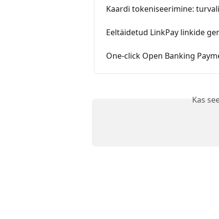
Kaardi tokeniseerimine: turv
Eeltäidetud LinkPay linkide g
One-click Open Banking Payme
Kas see