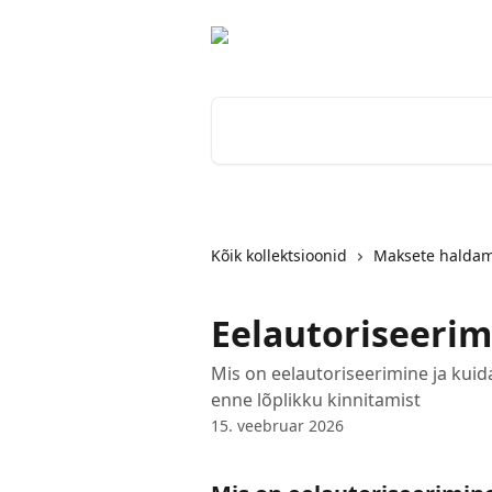
Mine põhisisu juurde
Otsi artikleid ...
Kõik kollektsioonid
Maksete halda
Eelautoriseeri
Mis on eelautoriseerimine ja k
enne lõplikku kinnitamist
15. veebruar 2026