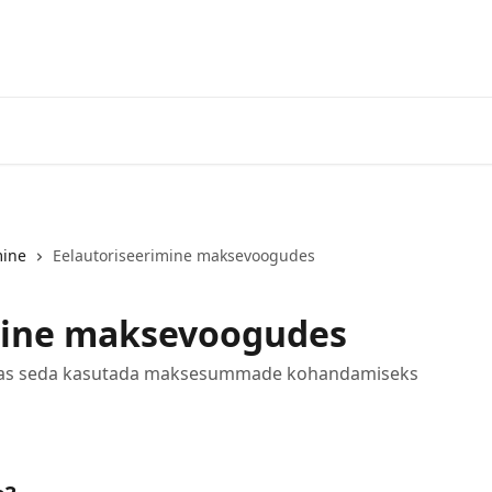
mine
Eelautoriseerimine maksevoogudes
mine maksevoogudes
uidas seda kasutada maksesummade kohandamiseks