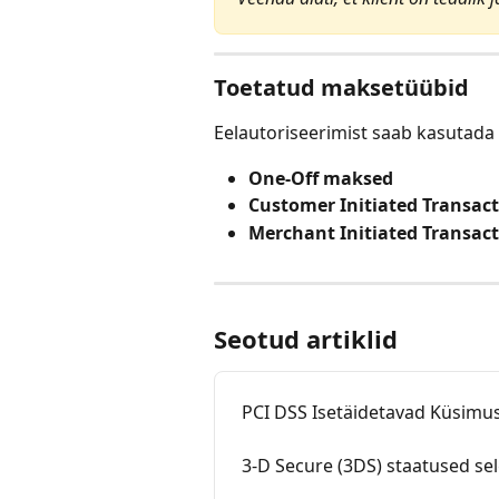
Toetatud maksetüübid
Eelautoriseerimist saab kasutad
One-Off maksed
Customer Initiated Transact
Merchant Initiated Transact
Seotud artiklid
PCI DSS Isetäidetavad Küsimu
3-D Secure (3DS) staatused se