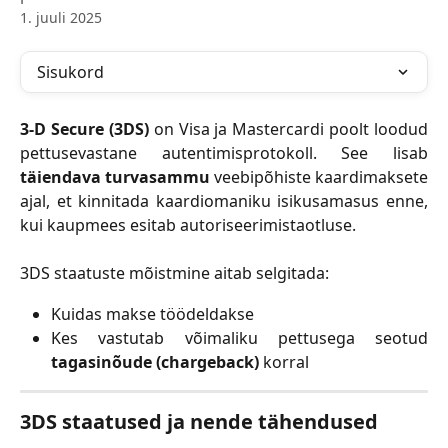
1. juuli 2025
Sisukord
3-D Secure (3DS)
on Visa ja Mastercardi poolt loodud
pettusevastane autentimisprotokoll. See lisab
täiendava turvasammu
veebipõhiste kaardimaksete
ajal, et kinnitada kaardiomaniku isikusamasus enne,
kui kaupmees esitab autoriseerimistaotluse.
3DS staatuste mõistmine aitab selgitada:
Kuidas makse töödeldakse
Kes vastutab võimaliku pettusega seotud
tagasinõude (chargeback)
korral
3DS staatused ja nende tähendused