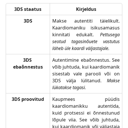
3DS staatus
Kirjeldus
3DS
Makse autentiti täielikult.
Kaardiomaniku isikusamasus
kinnitati edukalt.
Pettusega
seotud tagasinõuete vastutus
läheb üle kaardi väljastajale.
3DS 
Autentimine ebaõnnestus. See
ebaõnnestus
võib juhtuda, kui kaardiomanik
sisestab vale parooli või on
3DS välja lülitanud.
Makse
lükatakse tagasi.
3DS proovitud
Kaupmees püüdis
kaardiomanikku autentida,
kuid protsessi ei õnnestunud
lõpule viia. See võib juhtuda,
kui kaardiomanik või väljastaja