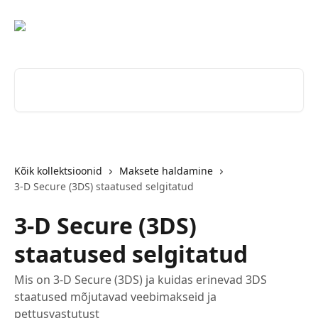
Mine põhisisu juurde
Otsi artikleid ...
Kõik kollektsioonid
Maksete haldamine
3-D Secure (3DS) staatused selgitatud
3-D Secure (3DS)
staatused selgitatud
Mis on 3-D Secure (3DS) ja kuidas erinevad 3DS
staatused mõjutavad veebimakseid ja
pettusvastutust