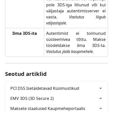
pole 3DS-iga liitunud või kui
väljastaja autentimisserver ei
vasta.
Vastutus liigub
väljastajale.
Ilma 3DS-ita
Autentimist ei toimunud
süsteemivea tõttu. Makse
töödeldakse ilma 3DS-ta.
Vastutus jääb kaupmehele.
Seotud artiklid
PCI DSS Isetäidetavad Küsimustikud
EMV 3DS (3D Secure 2)
Maksete staatused Kaupmeheportaalis