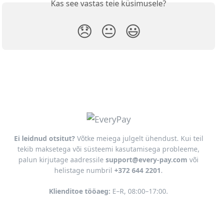
Kas see vastas teie küsimusele?
😞
😐
😃
Ei leidnud otsitut?
Võtke meiega julgelt ühendust. Kui teil
tekib maksetega või süsteemi kasutamisega probleeme,
palun kirjutage aadressile
support@every-pay.com
või
helistage numbril
+372 644 2201
.
Klienditoe tööaeg:
E–R, 08:00–17:00.