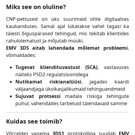
Miks see on oluline?
CNP-pettused on üks suurimaid ohte digitaalses
kaubanduses. Samal ajal lükatakse vahel tagasi ka
täiesti õiguspärased tehingud, mis tekitab klientides
rahulolematust ja mõjutab müüki.
EMV 3DS aitab lahendada mõlemat probleemi
,
võimaldades:
Tugevat kliendituvastust (SCA)
, vastavuses
näiteks PSD2 regulatsioonidega
Nutikamat riskianalüüsi
, jagades kaardi
väljaandjaga üksikasjalikumaid tehinguandmeid
Sujuvat protsessi
madala riskiga tehingute
puhul, vähendades tarbetuid täiendavaid samme
Kuidas see toimib?
Võrreldes vanema
3DS1
protokolliga suudab
EMV