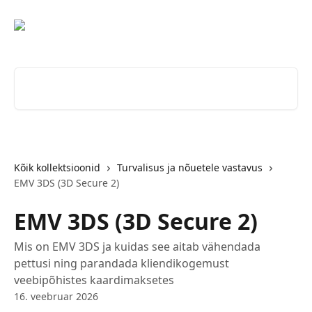
Mine põhisisu juurde
Otsi artikleid ...
Kõik kollektsioonid
Turvalisus ja nõuetele vastavus
EMV 3DS (3D Secure 2)
EMV 3DS (3D Secure 2)
Mis on EMV 3DS ja kuidas see aitab vähendada
pettusi ning parandada kliendikogemust
veebipõhistes kaardimaksetes
16. veebruar 2026