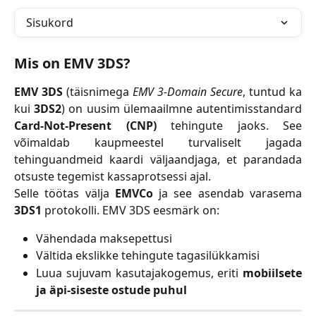
Sisukord
Mis on EMV 3DS?
EMV 3DS
(täisnimega
EMV 3-Domain Secure
, tuntud ka
kui
3DS2
) on uusim ülemaailmne autentimisstandard
Card-Not-Present (CNP)
tehingute jaoks. See
võimaldab kaupmeestel turvaliselt jagada
tehinguandmeid kaardi väljaandjaga, et parandada
otsuste tegemist kassaprotsessi ajal.
Selle töötas välja
EMVCo
ja see asendab varasema
3DS1
protokolli. EMV 3DS eesmärk on:
Vähendada maksepettusi
Vältida ekslikke tehingute tagasilükkamisi
Luua sujuvam kasutajakogemus, eriti
mobiilsete
ja äpi-siseste ostude puhul