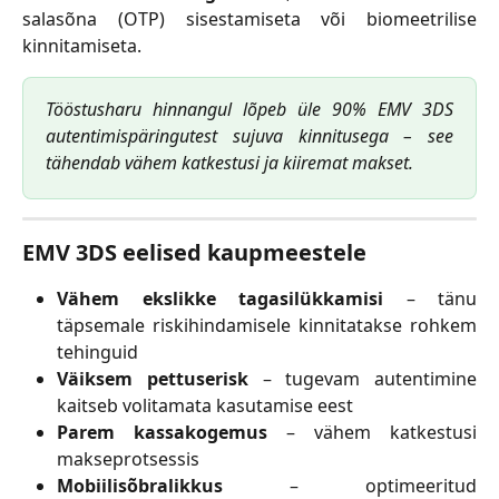
salasõna (OTP) sisestamiseta või biomeetrilise
kinnitamiseta.
Tööstusharu hinnangul lõpeb üle 90% EMV 3DS
autentimispäringutest sujuva kinnitusega – see
tähendab vähem katkestusi ja kiiremat makset.
EMV 3DS eelised kaupmeestele
Vähem ekslikke tagasilükkamisi
– tänu
täpsemale riskihindamisele kinnitatakse rohkem
tehinguid
Väiksem pettuserisk
– tugevam autentimine
kaitseb volitamata kasutamise eest
Parem kassakogemus
– vähem katkestusi
makseprotsessis
Mobiilisõbralikkus
– optimeeritud