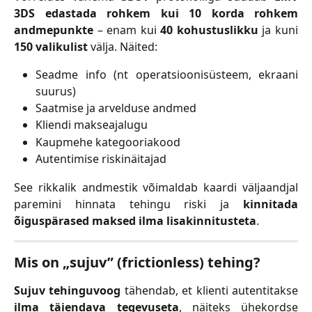
3DS edastada rohkem kui 10 korda rohkem
andmepunkte
– enam kui
40 kohustuslikku
ja kuni
150 valikulist
välja. Näited:
Seadme info (nt operatsioonisüsteem, ekraani
suurus)
Saatmise ja arvelduse andmed
Kliendi makseajalugu
Kaupmehe kategooriakood
Autentimise riskinäitajad
See rikkalik andmestik võimaldab kaardi väljaandjal
paremini hinnata tehingu riski ja
kinnitada
õiguspärased maksed ilma lisakinnitusteta
.
Mis on „sujuv” (frictionless) tehing?
Sujuv tehinguvoog
tähendab, et klienti autentitakse
ilma täiendava tegevuseta
, näiteks ühekordse