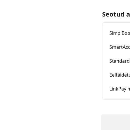
Seotud a
SimplBo
SmartAc
Standard
Eeltäidet
LinkPay 