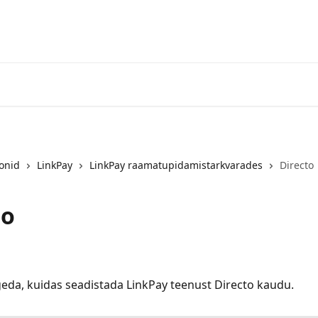
oonid
LinkPay
LinkPay raamatupidamistarkvarades
Directo
to
geda, kuidas seadistada LinkPay teenust Directo kaudu.