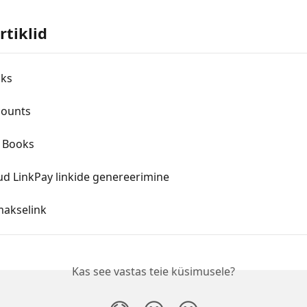
rtiklid
oks
counts
 Books
ud LinkPay linkide genereerimine
makselink
Kas see vastas teie küsimusele?