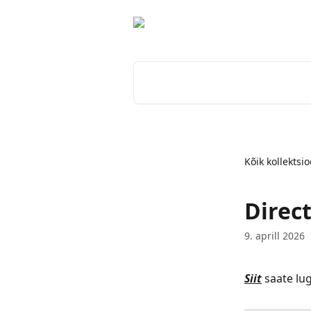
Mine põhisisu juurde
Otsi artikleid ...
Kõik kollektsi
Direc
9. aprill 2026
Siit
 saate lu